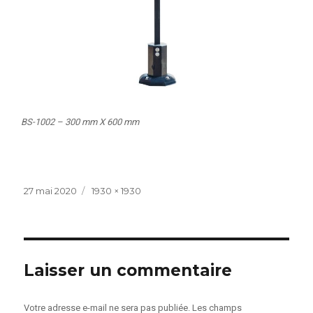
BS-1002 – 300 mm X 600 mm
Publié
Taille
27 mai 2020
1930 × 1930
le
réelle
Laisser un commentaire
Votre adresse e-mail ne sera pas publiée.
Les champs