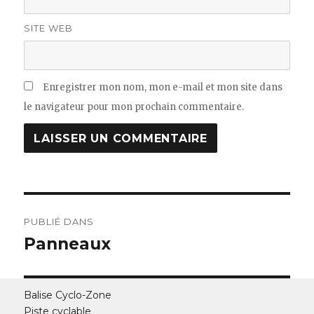
SITE WEB
Enregistrer mon nom, mon e-mail et mon site dans
le navigateur pour mon prochain commentaire.
Navigation
PUBLIÉ DANS
de
Panneaux
l’article
Balise Cyclo-Zone
Piste cyclable