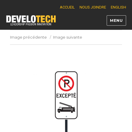
ACCUEIL
NOUS JOINDRE
ENGLISH
MENU
Develotech
Image précédente
Image suivante