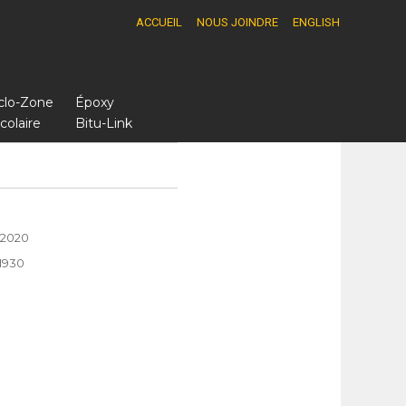
ACCUEIL
NOUS JOINDRE
ENGLISH
yclo-Zone
Époxy
colaire
Bitu-Link
 2020
 1930