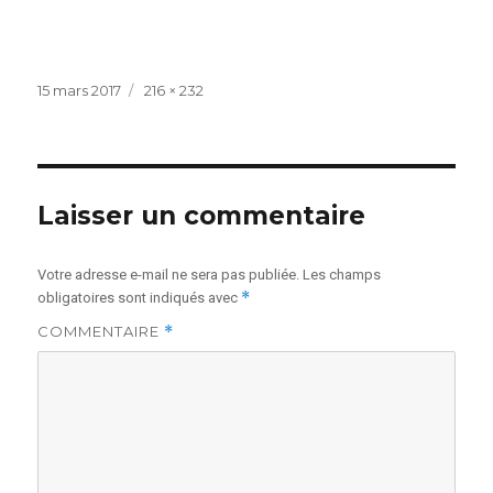
Publié
Taille
15 mars 2017
216 × 232
le
réelle
Laisser un commentaire
Votre adresse e-mail ne sera pas publiée.
Les champs
*
obligatoires sont indiqués avec
COMMENTAIRE
*