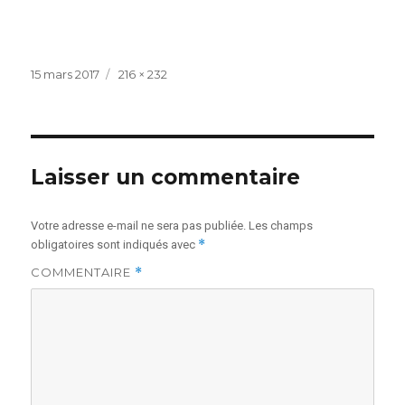
Publié
Taille
15 mars 2017
216 × 232
le
réelle
Laisser un commentaire
Votre adresse e-mail ne sera pas publiée.
Les champs
*
obligatoires sont indiqués avec
COMMENTAIRE
*