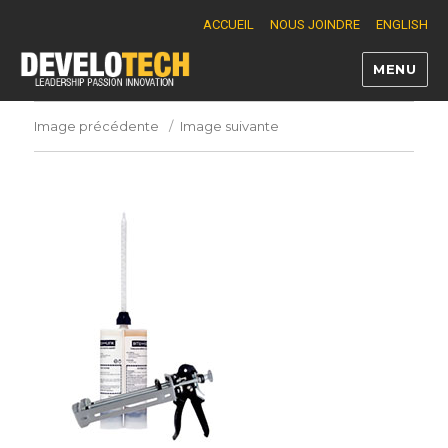
ACCUEIL
NOUS JOINDRE
ENGLISH
MENU
Develotech
Image précédente
Image suivante