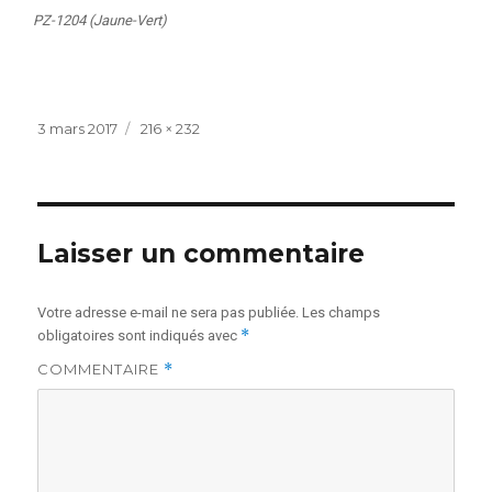
PZ-1204 (Jaune-Vert)
Publié
Taille
3 mars 2017
216 × 232
le
réelle
Laisser un commentaire
Votre adresse e-mail ne sera pas publiée.
Les champs
*
obligatoires sont indiqués avec
COMMENTAIRE
*