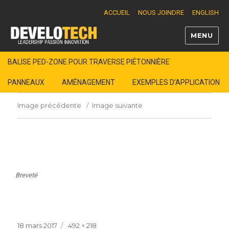
ACCUEIL
NOUS JOINDRE
ENGLISH
MENU
Develotech
BALISE PED-ZONE POUR TRAVERSE PIÉTONNIÈRE
PANNEAUX
AMÉNAGEMENT
EXEMPLES D’APPLICATION
Image précédente
Image suivante
Breveté
Publié
Taille
18 mars 2017
492 × 218