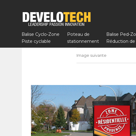
Balises pour pistes cyclables, traverses piétonnières et réduction
Develotech
Balise Cyclo-Zone
Poteau de
Balise Ped-Z
Piste cyclable
stationnement
Réduction de 
Image suivante