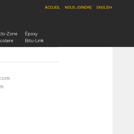
ACCUEIL
NOUS JOINDRE
ENGLISH
yclo-Zone
Époxy
colaire
Bitu-Link
l 2019
19