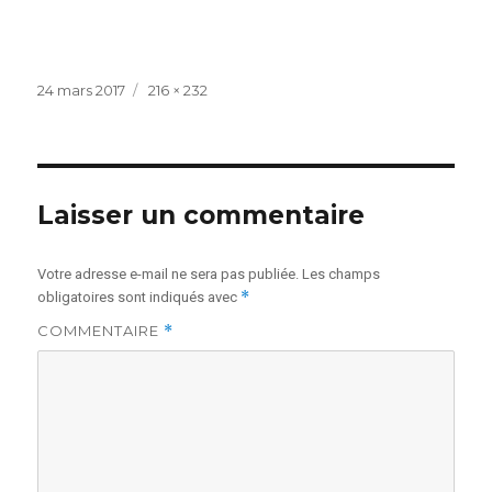
Publié
Taille
24 mars 2017
216 × 232
le
réelle
Laisser un commentaire
Votre adresse e-mail ne sera pas publiée.
Les champs
*
obligatoires sont indiqués avec
COMMENTAIRE
*