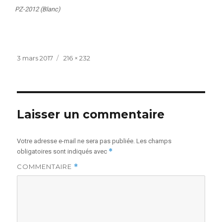
PZ-2012 (Blanc)
Publié
Taille
3 mars 2017
216 × 232
le
réelle
Laisser un commentaire
Votre adresse e-mail ne sera pas publiée.
Les champs
*
obligatoires sont indiqués avec
COMMENTAIRE
*