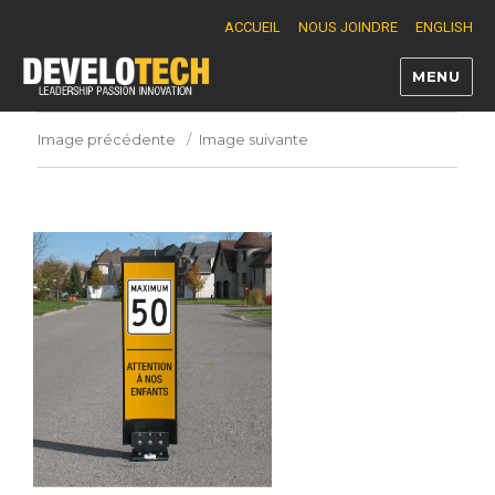
ACCUEIL
NOUS JOINDRE
ENGLISH
MENU
Develotech
Image précédente
Image suivante