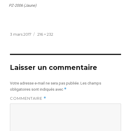
PZ-2006 (Jaune)
Publié
Taille
3 mars 2017
216 × 232
le
réelle
Laisser un commentaire
Votre adresse e-mail ne sera pas publiée.
Les champs
*
obligatoires sont indiqués avec
COMMENTAIRE
*