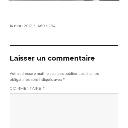
Publié
Taille
14 mars 2017
460 × 284
le
réelle
Laisser un commentaire
Votre adresse e-mail ne sera pas publiée.
Les champs
*
obligatoires sont indiqués avec
COMMENTAIRE
*