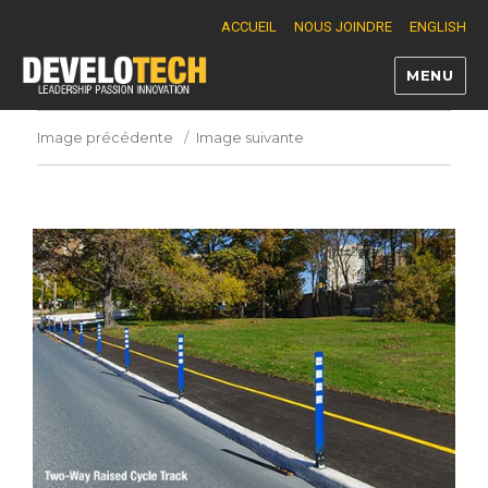
ACCUEIL
NOUS JOINDRE
ENGLISH
MENU
Develotech
Image précédente
Image suivante