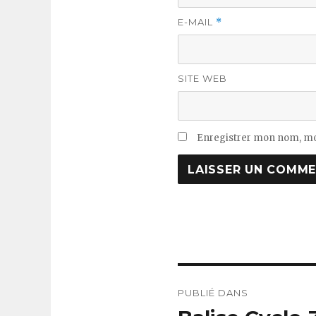
E-MAIL
*
SITE WEB
Enregistrer mon nom, mo
Navigation
PUBLIÉ DANS
de