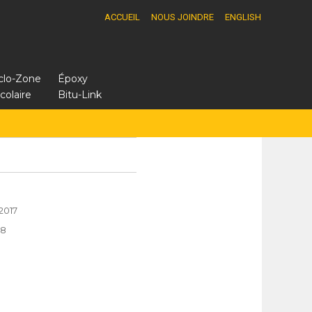
ACCUEIL
NOUS JOINDRE
ENGLISH
yclo-Zone
Époxy
colaire
Bitu-Link
2017
98